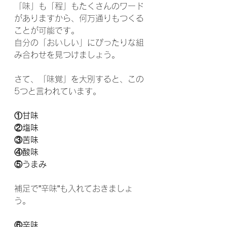
「味」も「程」もたくさんのワード
がありますから、何万通りもつくる
ことが可能です。
自分の「おいしい」にぴったりな組
み合わせを見つけましょう。
さて、「味覚」を大別すると、この
5つと言われています。
①甘味
②塩味
③苦味
④酸味
⑤うまみ
補足で”辛味”も入れておきましょ
う。
⑥辛味