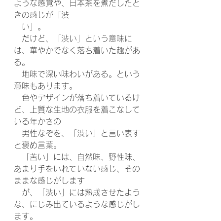
ような感覚や、日本茶を煮だしたと
きの感じが「渋　
　い」。
　だけど、「渋い」という意味に
は、
華やかでなく落ち着いた趣があ
る。
　地味で深い味わいがある。という
意味もあります。
　色やデザインが落ち着いているけ
ど、上質な生地の衣服を着こなして
いる年かさの
　男性なぞを、「渋い」と言い表す
と褒め言葉。
　「苦い」には、自然味、野性味、
あまり手をいれていない感じ、その
ままな感じがします
　が、「渋い」には熟成させたよう
な、にじみ出ているような感じがし
ます。