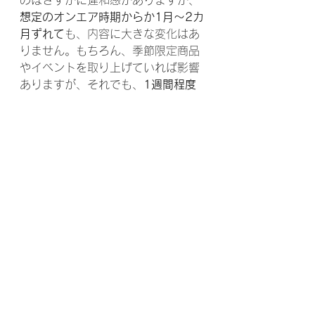
のはさすがに違和感がありますが、
想定のオンエア時期からか1月～2カ
月ずれて
も、内容に大きな変化はあ
りません。もちろん、季節限定商品
やイベントを取り上げていれば影響
ありますが、それでも、
1週間程度
は大丈夫
でしょう。
そして、もう一つの理由は、この時
間帯は視聴者が増加するタイムゾー
ンのため、できるだけ
多くの視聴者
をここに集めておきたい
こと。ニュ
ースの時間は
視聴者は落ち着きがな
く
、頻繁にチャンネルを替えていま
すが、この
VTRの放送中に自局に落
ち着かせたい
、という狙いがありま
す。この時間で視聴者を囲い込ん
で、19時台のゴールデンタイムに持
ち込みたい、という意図がありま