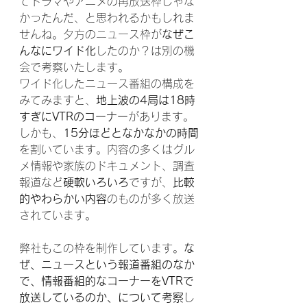
てドラマやアニメの再放送枠じゃな
かったんだ、と思われるかもしれま
せんね。夕方のニュース枠が
なぜこ
んなにワイド化
したのか？は別の機
会で考察いたします。
ワイド化したニュース番組の構成を
みてみますと、
地上波の4局は18時
すぎにVTRのコーナー
があります。
しかも、
15分ほどとなかなかの時間
を割いています。内容の多くはグル
メ情報や家族のドキュメント、調査
報道など
硬軟いろいろ
ですが、
比較
的やわらかい内容
のものが多く放送
されています。
弊社もこの枠を制作しています。
な
ぜ、ニュースという報道番組のなか
で、情報番組的なコーナーをVTRで
放送しているのか、について考察
し