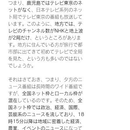
つまり、
鹿児島ではテレビ東京のネ
ットがなく
、日本テレビ系列のネッ
ト局でテレビ東京の番組も放送して
います。このように、
地方では、テ
レビのチャンネル数がNHKと地上波
が2局だけ
、というところがありま
す。地方に住んでいる方が旅行で都
市部に出てきて初めてテレビで全局
を見た、という方も多いのではない
でしょうか。
それはさておき、つまり、夕方のニ
ュース番組は長時間のワイド番組で
すが、
全国ネット枠とローカル枠が
混在
しているのです。そのため、
全
国ネット枠では政治、経済、国際、
芸能系のニュースを流しており、18
時15分以降は地域に密着した経済、
農業、イベントのニュース
になって