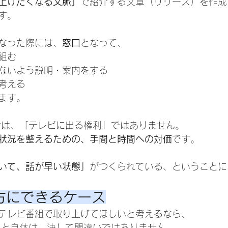
上げたくなる文脈」
で紹介する文章（リリース）を作成
す。
なった際には、
窓口
となって、
組む
ないよう説明・案内をする
考える
ます。
金は、「テレビに出る権利」ではありません。
状況を整えるための、手間と時間への対価
です。
いて、話が早い状態」
がつくられている、ということに
方にできるケース
テレビ番組で取り上げてほしいと考えるなら、
こと自体は、決して間違いではありません。