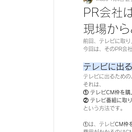
PR会社
現場から
前回、テレビに取り
今回は、そのPR会
テレビに出
テレビに出るための
それは、
① テレビCM枠を
② テレビ番組に取
という方法です。
①は、テレビ
CM枠