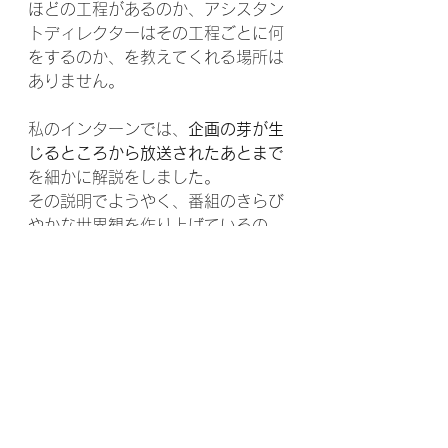
ほどの工程があるのか、アシスタン
トディレクターはその工程ごとに何
をするのか、を教えてくれる場所は
ありません。
私のインターンでは、
企画の芽が生
じるところから放送されたあとまで
を細かに解説をしました。
その説明でようやく、番組のきらび
やかな世界観を作り上げているの
は、制作陣の地味な努力の積み重ね
で、それが何カ月も続くことがわか
り、
それを担う自分の姿
がイメージ
できたそうです。
インターンを体験した学生からは、
テレビ番組制作をぜひしたい！
とい
う人と、
自分がやりたいのはテレビ
ではなかった
。と