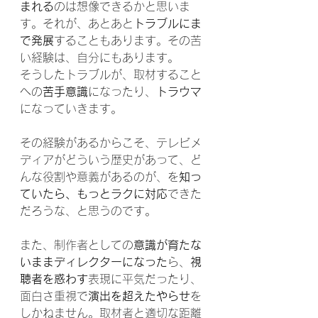
まれる
のは想像できるかと思いま
す。それが、あとあと
トラブルにま
で発展
することもあります。その苦
い経験は、自分にもあります。
そうしたトラブルが、取材すること
への
苦手意識
になったり、
トラウマ
になっていきます。
その経験があるからこそ、テレビメ
ディアがどういう歴史があって、ど
んな役割や意義があるのが、を
知っ
ていたら、もっとラクに対応
できた
だろうな、と思うのです。
また、制作者としての
意識が育たな
いままディレクターになった
ら、
視
聴者を惑わす
表現に平気だったり、
面白さ重視で
演出を超えたやらせ
を
しかねません。取材者と適切な距離