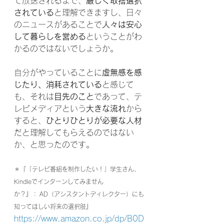
て放送されるまで、
厳しく取捨選択
されている
と理解できますし、日々
のニュースがあることで
人々は安心
して暮らしを営める
ということがわ
かるのではないでしょうか。
自分がやっていることに
虚無感を感
じたり、消耗されている
と感じて
も、それは
目先のこと
であって、テ
レビメディアという
大きな流れ
から
すると、
ひとりひとりが必要な人材
だと理解してもらえるのではない
か、と思ったのです。
＊『
「テレビ番組を制作したい！」学生さん、
Kindleでインターンしてみません
か？』： AD（アシスタントディレクター）にも
知ってほしい将来の選択肢』
https://www.amazon.co.jp/dp/B0D