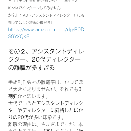
＊『
「テレビ番組を制作したい！」学生さん、
Kindleでインターンしてみません
か？』： AD（アシスタントディレクター）にも
知ってほしい将来の選択肢』
https://www.amazon.co.jp/dp/B0D
S9YXQKP
その２、アシスタントディレ
クター、20代ディレクター
の離職が多すぎる
番組制作会社の離職率は、かつてほ
ど大きくありませんが、それでも
3
割強
かと思います。
世代でいうと
アシスタントディレク
ターやディレクターに昇格したばか
りの20代
が多い印象です。
離職の理由は、さまざまですが、本